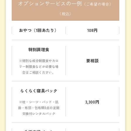
オプションサービスの一例
（ご希望の場合）
（税込）
おやつ（1回あたり）
108円
特別調理食
要相談
※特別な成分制限食やカロ
リー制限食などが
必要な場
合はご相談ください。
らくらく寝具パック
3,300円
※枕・シーツ・パッド・肌
掛・布団・
包布類8点の定期
交換付レンタルパック